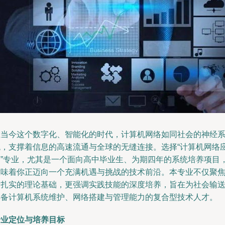
在当今这个数字化、智能化的时代，计算机网络如同社会的神经
统，支撑着信息的高速流通与全球的无缝连接。选择“计算机网络
用”专业，尤其是一个面向高中毕业生、为期四年的系统培养项目
意味着你正迈向一个充满机遇与挑战的技术前沿。本专业不仅聚
于扎实的理论基础，更强调实践技能的深度培养，旨在为社会输
具备计算机系统维护、网络搭建与管理能力的复合型技术人才。
专业定位与培养目标