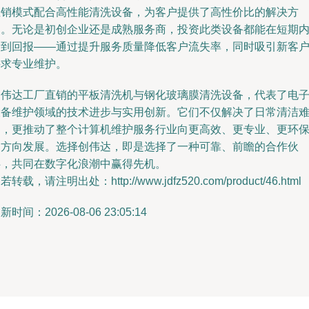
直销模式配合高性能清洗设备，为客户提供了高性价比的解决方
案。无论是初创企业还是成熟服务商，投资此类设备都能在短期
看到回报——通过提升服务质量降低客户流失率，同时吸引新客
寻求专业维护。
创伟达工厂直销的平板清洗机与钢化玻璃膜清洗设备，代表了电
设备维护领域的技术进步与实用创新。它们不仅解决了日常清洁
题，更推动了整个计算机维护服务行业向更高效、更专业、更环
的方向发展。选择创伟达，即是选择了一种可靠、前瞻的合作伙
伴，共同在数字化浪潮中赢得先机。
若转载，请注明出处：http://www.jdfz520.com/product/46.html
新时间：2026-08-06 23:05:14